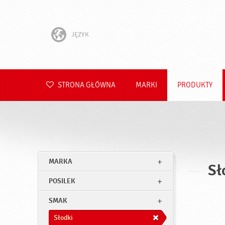
JĘZYK
English
Hrvatski
STRONA GŁÓWNA
MARKI
PRODUKTY
Slovenščina
Čeština
Slovenčina
MARKA
Sł
Română
POSILEK
Deutsch
SMAK
Słodki