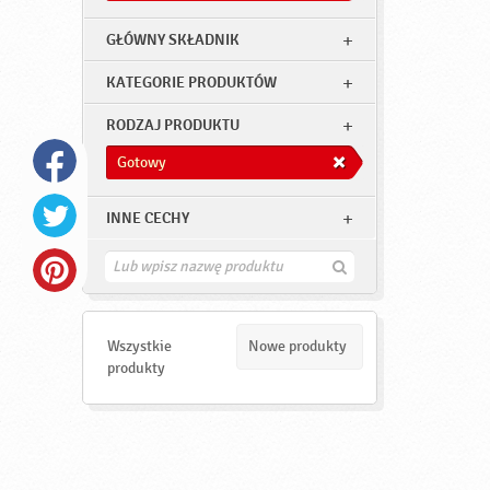
GŁÓWNY SKŁADNIK
KATEGORIE PRODUKTÓW
RODZAJ PRODUKTU
Gotowy
INNE CECHY
Z
n
a
j
d
Wszystkie
Nowe produkty
ź
produkty