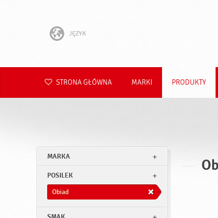
JĘZYK
English
Hrvatski
STRONA GŁÓWNA
MARKI
PRODUKTY
Slovenščina
Čeština
Slovenčina
MARKA
Ob
Română
POSILEK
Deutsch
Obiad
SMAK