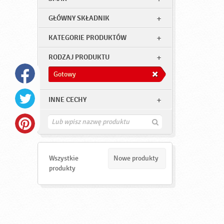
GŁÓWNY SKŁADNIK
KATEGORIE PRODUKTÓW
RODZAJ PRODUKTU
Gotowy
INNE CECHY
Z
n
a
j
d
Wszystkie
Nowe produkty
ź
produkty