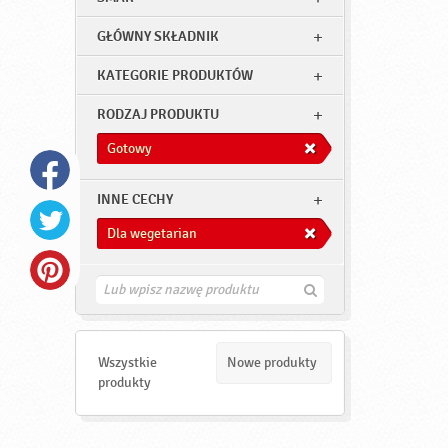
GŁÓWNY SKŁADNIK
KATEGORIE PRODUKTÓW
RODZAJ PRODUKTU
Gotowy
INNE CECHY
Dla wegetarian
Z
n
a
j
d
Wszystkie
Nowe produkty
ź
produkty