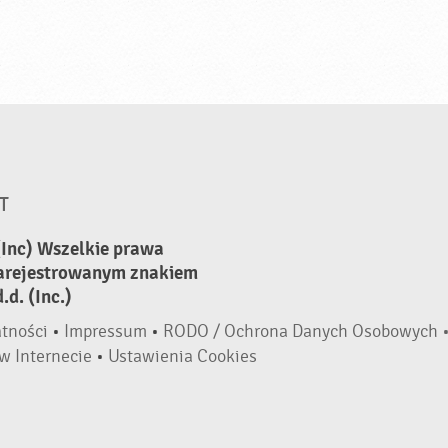
T
(Inc) Wszelkie prawa
zarejestrowanym znakiem
d. (Inc.)
atności
•
Impressum
•
RODO / Ochrona Danych Osobowych 
w Internecie
•
Ustawienia Cookies