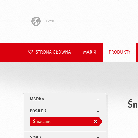
JĘZYK
English
Hrvatski
STRONA GŁÓWNA
MARKI
PRODUKTY
Slovenščina
Čeština
Slovenčina
MARKA
Śn
Română
POSILEK
Deutsch
Śniadanie
SMAK