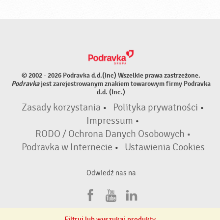
© 2002 - 2026 Podravka d.d.(Inc) Wszelkie prawa zastrzeżone.
Podravka
jest zarejestrowanym znakiem towarowym firmy Podravka
d.d. (Inc.)
Zasady korzystania
•
Polityka prywatności
•
Impressum
•
RODO / Ochrona Danych Osobowych •
Podravka w Internecie
•
Ustawienia Cookies
Odwiedź nas na
F
Y
L
a
o
i
Filtruj lub wyszukaj produkty