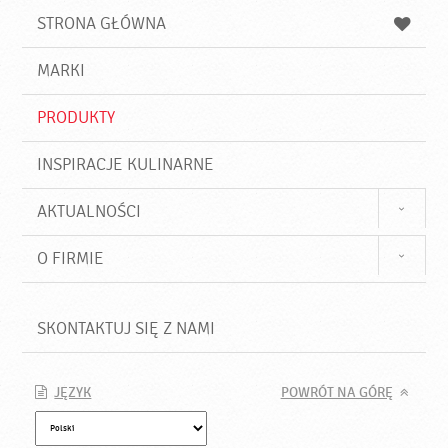
u
a
a
STRONA GŁÓWNA
k
j
a
d
j
MARKI
ź
PRODUKTY
INSPIRACJE KULINARNE
AKTUALNOŚCI
O FIRMIE
SKONTAKTUJ SIĘ Z NAMI
JĘZYK
POWRÓT NA GÓRĘ