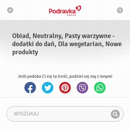
N
W
a
y
w
s
i
g
z
a
u
c
k
j
i
a
Obiad, Neutralny, Pasty warzywne -
w
a
dodatki do dań, Dla wegetarian, Nowe
r
k
produkty
a
Jeśli podoba Ci się ta treść, podziel się nią z innymi
W
F
y
r
Z
s
a
n
z
z