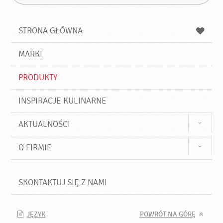
Z
s
a
n
z
z
u
a
a
STRONA GŁÓWNA
k
j
a
d
j
MARKI
ź
PRODUKTY
INSPIRACJE KULINARNE
AKTUALNOŚCI
O FIRMIE
SKONTAKTUJ SIĘ Z NAMI
JĘZYK
POWRÓT NA GÓRĘ