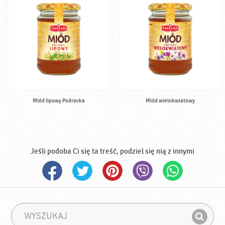
Miód lipowy Podravka
Miód wielokwiatowy
Jeśli podoba Ci się ta treść, podziel się nią z innymi
W
F
y
r