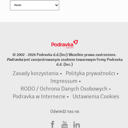
© 2002 - 2026 Podravka d.d.(Inc) Wszelkie prawa zastrzeżone.
Podravka
jest zarejestrowanym znakiem towarowym firmy Podravka
d.d. (Inc.)
Zasady korzystania
•
Polityka prywatności
•
Impressum
•
RODO / Ochrona Danych Osobowych •
Podravka w Internecie
•
Ustawienia Cookies
Odwiedź nas na
F
Y
L