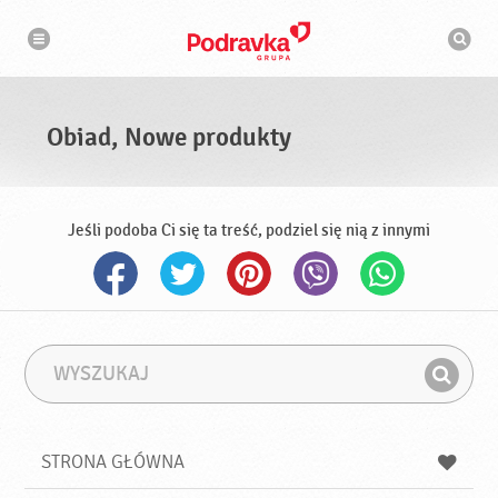
N
W
a
y
w
s
i
g
z
a
u
c
k
j
i
a
Obiad, Nowe produkty
w
a
r
k
a
Jeśli podoba Ci się ta treść, podziel się nią z innymi
W
F
y
r
Z
s
a
n
z
z
u
a
a
STRONA GŁÓWNA
k
j
a