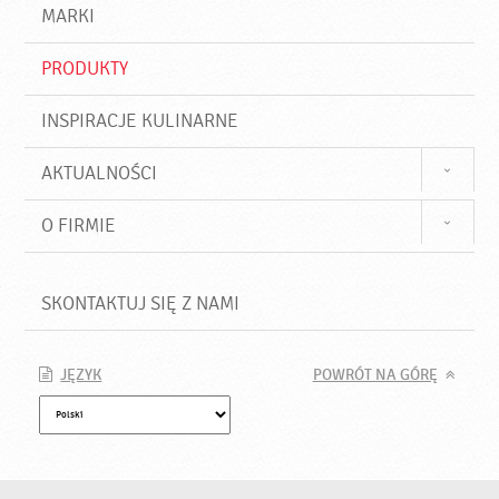
d
j
MARKI
ź
PRODUKTY
INSPIRACJE KULINARNE
AKTUALNOŚCI
O FIRMIE
SKONTAKTUJ SIĘ Z NAMI
JĘZYK
POWRÓT NA GÓRĘ