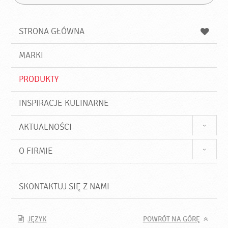
Z
s
a
n
z
z
u
a
a
STRONA GŁÓWNA
k
j
a
d
j
MARKI
ź
PRODUKTY
INSPIRACJE KULINARNE
AKTUALNOŚCI
O FIRMIE
SKONTAKTUJ SIĘ Z NAMI
JĘZYK
POWRÓT NA GÓRĘ