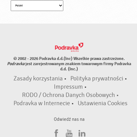
© 2002 - 2026 Podravka d.d.(Inc) Wszelkie prawa zastrzeżone.
Podravka
jest zarejestrowanym znakiem towarowym firmy Podravka
d.d. (Inc.)
Zasady korzystania
•
Polityka prywatności
•
Impressum
•
RODO / Ochrona Danych Osobowych •
Podravka w Internecie
•
Ustawienia Cookies
Odwiedź nas na
F
Y
L