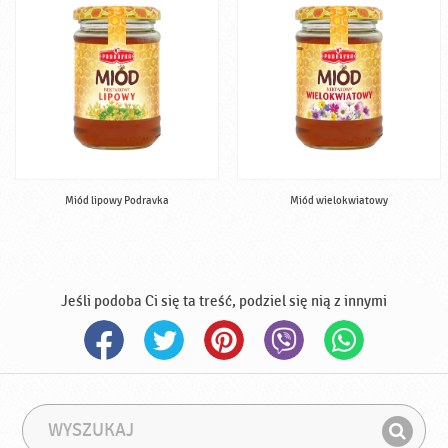
Miód lipowy Podravka
Miód wielokwiatowy
Jeśli podoba Ci się ta treść, podziel się nią z innymi
W
F
y
r