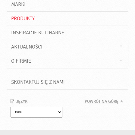
d
j
MARKI
ź
PRODUKTY
INSPIRACJE KULINARNE
AKTUALNOŚCI
O FIRMIE
SKONTAKTUJ SIĘ Z NAMI
JĘZYK
POWRÓT NA GÓRĘ