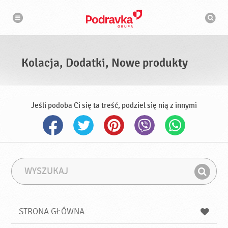
N
W
a
y
w
s
i
g
z
a
u
c
k
j
i
a
Kolacja, Dodatki, Nowe produkty
w
a
r
k
a
Jeśli podoba Ci się ta treść, podziel się nią z innymi
W
F
y
r
Z
s
a
n
z
z
u
a
a
STRONA GŁÓWNA
k
j
a