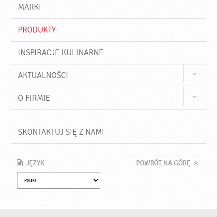
d
j
MARKI
ź
PRODUKTY
INSPIRACJE KULINARNE
AKTUALNOŚCI
O FIRMIE
SKONTAKTUJ SIĘ Z NAMI
JĘZYK
POWRÓT NA GÓRĘ