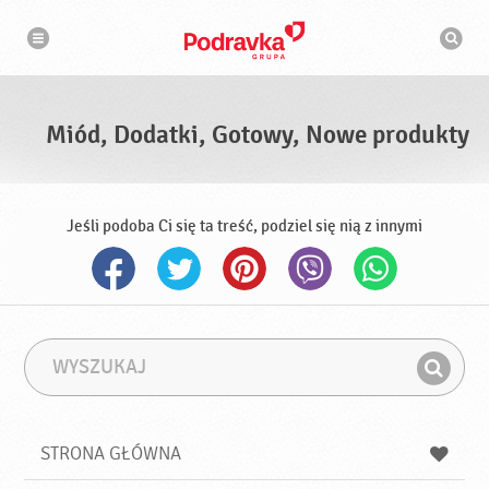
N
W
a
y
w
s
i
g
z
a
u
c
k
j
i
a
Miód, Dodatki, Gotowy, Nowe produkty
w
a
r
k
a
Jeśli podoba Ci się ta treść, podziel się nią z innymi
W
F
y
r
Z
s
a
n
z
z
u
a
a
STRONA GŁÓWNA
k
j
a