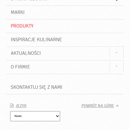
k
j
a
d
j
MARKI
ź
PRODUKTY
INSPIRACJE KULINARNE
AKTUALNOŚCI
O FIRMIE
SKONTAKTUJ SIĘ Z NAMI
JĘZYK
POWRÓT NA GÓRĘ