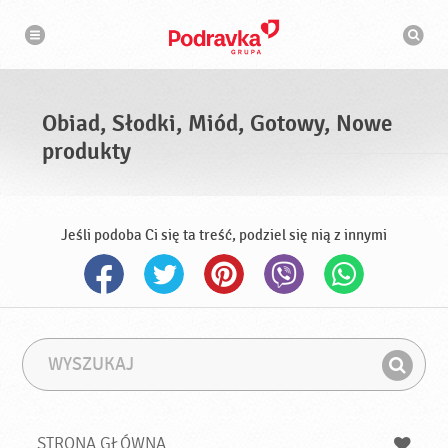
N
W
a
y
w
s
i
g
z
a
u
c
k
j
i
a
Obiad, Słodki, Miód, Gotowy, Nowe
w
a
produkty
r
k
a
Jeśli podoba Ci się ta treść, podziel się nią z innymi
W
F
y
r
Z
s
a
n
z
z
u
a
a
STRONA GŁÓWNA