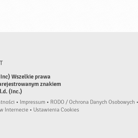
T
(Inc) Wszelkie prawa
zarejestrowanym znakiem
d. (Inc.)
atności
•
Impressum
•
RODO / Ochrona Danych Osobowych 
w Internecie
•
Ustawienia Cookies