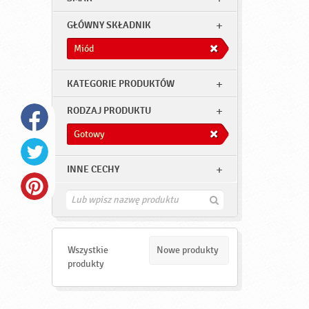
GŁÓWNY SKŁADNIK
Miód
KATEGORIE PRODUKTÓW
RODZAJ PRODUKTU
Gotowy
INNE CECHY
Z
n
a
j
d
Wszystkie
Nowe produkty
ź
produkty