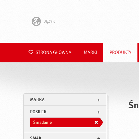
JĘZYK
English
Hrvatski
STRONA GŁÓWNA
MARKI
PRODUKTY
Slovenščina
Čeština
Slovenčina
MARKA
Śn
Română
POSILEK
Deutsch
Śniadanie
SMAK