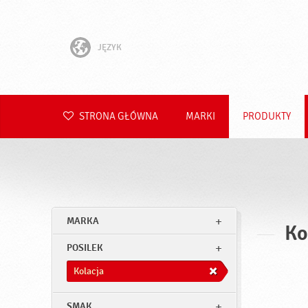
JĘZYK
English
Hrvatski
STRONA GŁÓWNA
MARKI
PRODUKTY
Slovenščina
Čeština
Slovenčina
MARKA
Ko
Română
POSILEK
Deutsch
Kolacja
SMAK