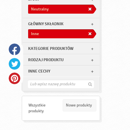
Neutralny
GŁÓWNY SKŁADNIK
Inne
KATEGORIE PRODUKTÓW
RODZAJ PRODUKTU
INNE CECHY
Z
n
a
j
d
Wszystkie
Nowe produkty
ź
produkty