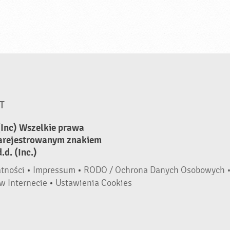
T
(Inc) Wszelkie prawa
zarejestrowanym znakiem
d. (Inc.)
atności
•
Impressum
•
RODO / Ochrona Danych Osobowych 
w Internecie
•
Ustawienia Cookies