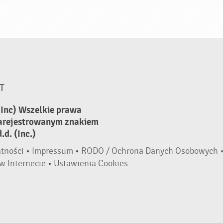
T
(Inc) Wszelkie prawa
zarejestrowanym znakiem
d. (Inc.)
atności
•
Impressum
•
RODO / Ochrona Danych Osobowych 
w Internecie
•
Ustawienia Cookies