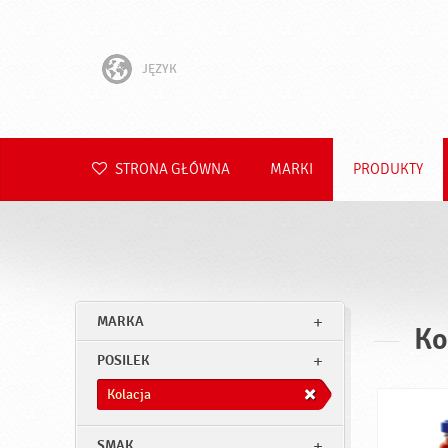
JĘZYK
English
Hrvatski
STRONA GŁÓWNA
MARKI
PRODUKTY
Slovenščina
Čeština
Slovenčina
MARKA
Ko
Română
POSILEK
Deutsch
Kolacja
SMAK