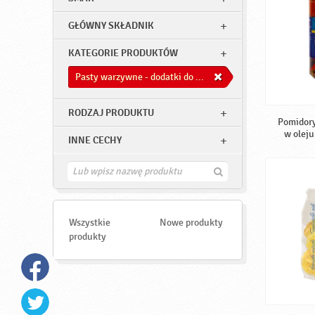
GŁÓWNY SKŁADNIK
KATEGORIE PRODUKTÓW
Pasty warzywne - dodatki do dań
RODZAJ PRODUKTU
Pomidory
w oleju
INNE CECHY
Z
n
a
j
d
Wszystkie
Nowe produkty
ź
produkty