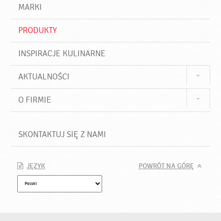
d
j
MARKI
ź
PRODUKTY
INSPIRACJE KULINARNE
AKTUALNOŚCI
O FIRMIE
SKONTAKTUJ SIĘ Z NAMI
JĘZYK
POWRÓT NA GÓRĘ