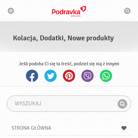
N
W
a
y
w
s
i
g
z
a
u
c
k
j
i
a
Kolacja, Dodatki, Nowe produkty
w
a
r
k
a
Jeśli podoba Ci się ta treść, podziel się nią z innymi
W
F
y
r
Z
s
a
n
z
z
u
a
a
STRONA GŁÓWNA
k
j
a