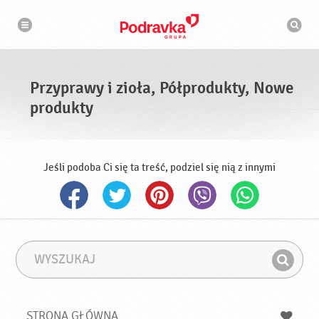
N
W
a
y
w
s
i
g
z
a
u
c
k
j
i
a
Przyprawy i zioła, Półprodukty, Nowe
w
a
produkty
r
k
a
Jeśli podoba Ci się ta treść, podziel się nią z innymi
W
F
y
r
Z
s
a
n
z
z
u
a
a
STRONA GŁÓWNA