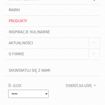
k
j
a
d
j
MARKI
ź
PRODUKTY
INSPIRACJE KULINARNE
AKTUALNOŚCI
O FIRMIE
SKONTAKTUJ SIĘ Z NAMI
JĘZYK
POWRÓT NA GÓRĘ