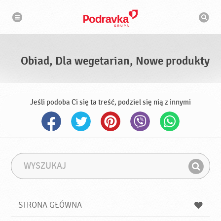
N
W
a
y
w
s
i
g
z
a
u
c
k
j
i
a
Obiad, Dla wegetarian, Nowe produkty
w
a
r
k
a
Jeśli podoba Ci się ta treść, podziel się nią z innymi
W
F
y
r
Z
s
a
n
z
z
u
a
a
STRONA GŁÓWNA
k
j
a