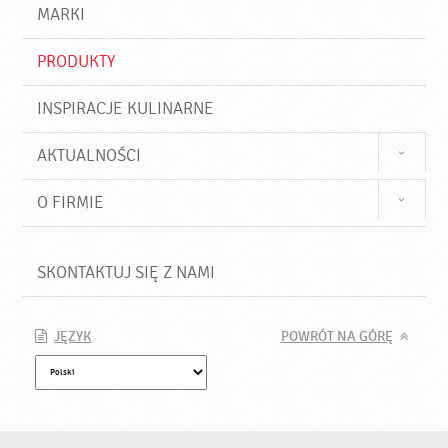
d
j
MARKI
ź
PRODUKTY
INSPIRACJE KULINARNE
AKTUALNOŚCI
O FIRMIE
SKONTAKTUJ SIĘ Z NAMI
JĘZYK
POWRÓT NA GÓRĘ