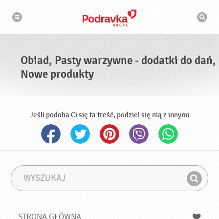
N
W
a
y
w
s
i
g
z
a
u
c
k
j
i
a
Obiad, Pasty warzywne - dodatki do dań,
w
a
Nowe produkty
r
k
a
Jeśli podoba Ci się ta treść, podziel się nią z innymi
W
F
y
r
Z
s
a
n
z
z
u
a
a
STRONA GŁÓWNA