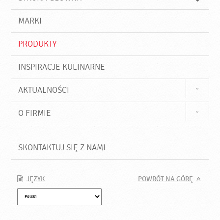
k
j
a
d
j
MARKI
ź
PRODUKTY
INSPIRACJE KULINARNE
AKTUALNOŚCI
O FIRMIE
SKONTAKTUJ SIĘ Z NAMI
JĘZYK
POWRÓT NA GÓRĘ