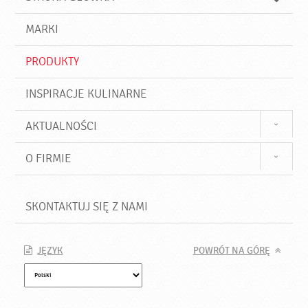
k
j
a
d
j
MARKI
ź
PRODUKTY
INSPIRACJE KULINARNE
AKTUALNOŚCI
O FIRMIE
SKONTAKTUJ SIĘ Z NAMI
JĘZYK
POWRÓT NA GÓRĘ