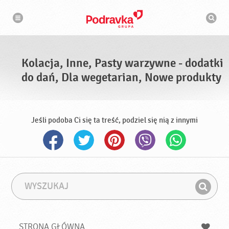
N
W
a
y
w
s
i
g
z
a
u
c
k
j
i
a
Kolacja, Inne, Pasty warzywne - dodatki
w
a
do dań, Dla wegetarian, Nowe produkty
r
k
a
Jeśli podoba Ci się ta treść, podziel się nią z innymi
W
F
y
r
Z
s
a
n
z
z
u
a
a
STRONA GŁÓWNA