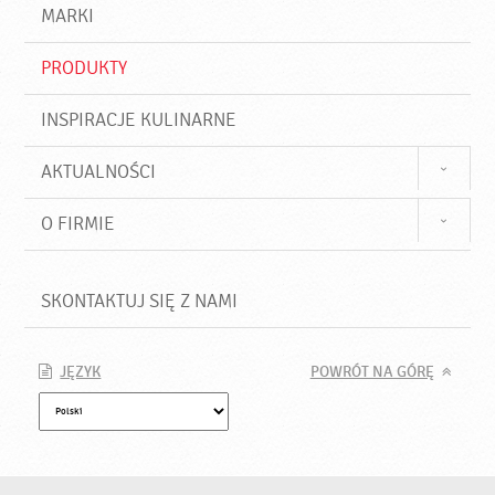
d
j
MARKI
ź
PRODUKTY
INSPIRACJE KULINARNE
AKTUALNOŚCI
O FIRMIE
SKONTAKTUJ SIĘ Z NAMI
JĘZYK
POWRÓT NA GÓRĘ