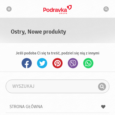
N
W
a
y
w
s
i
g
z
a
u
c
k
j
i
a
Ostry, Nowe produkty
w
a
r
k
a
Jeśli podoba Ci się ta treść, podziel się nią z innymi
W
F
y
r
Z
s
a
n
z
z
u
a
a
STRONA GŁÓWNA
k
j
a