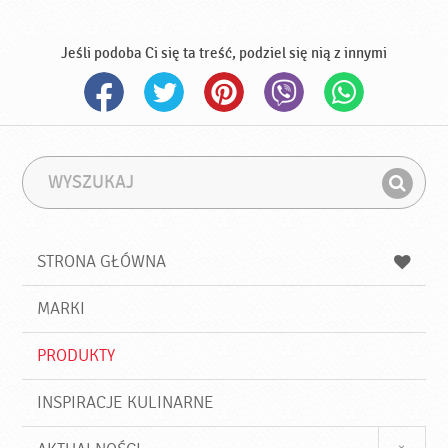
Jeśli podoba Ci się ta treść, podziel się nią z innymi
W
F
y
r
Z
s
a
n
z
z
u
a
a
STRONA GŁÓWNA
k
j
a
d
j
MARKI
ź
PRODUKTY
INSPIRACJE KULINARNE