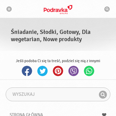
N
W
a
y
w
s
i
g
z
a
u
c
k
j
i
a
Śniadanie, Słodki, Gotowy, Dla
w
a
wegetarian, Nowe produkty
r
k
a
Jeśli podoba Ci się ta treść, podziel się nią z innymi
W
F
y
r
Z
s
a
n
z
z
u
a
a
STRONA GŁÓWNA