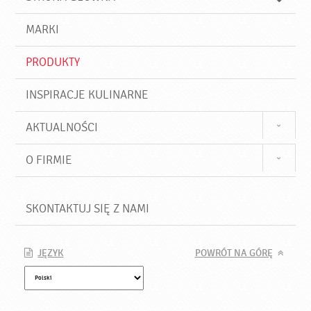
k
j
a
d
j
MARKI
ź
PRODUKTY
INSPIRACJE KULINARNE
AKTUALNOŚCI
O FIRMIE
SKONTAKTUJ SIĘ Z NAMI
JĘZYK
POWRÓT NA GÓRĘ