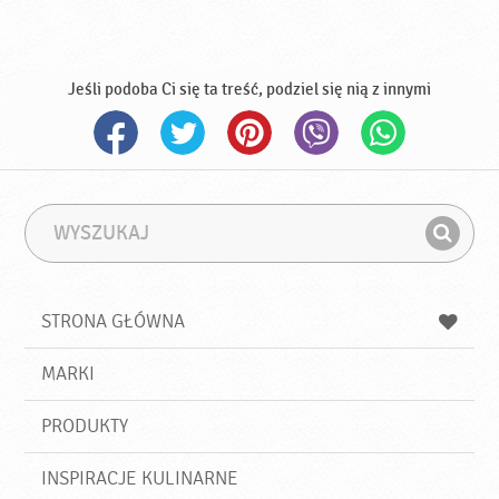
Jeśli podoba Ci się ta treść, podziel się nią z innymi
W
F
y
r
Z
s
a
n
z
z
u
a
a
STRONA GŁÓWNA
k
j
a
d
j
MARKI
ź
PRODUKTY
INSPIRACJE KULINARNE