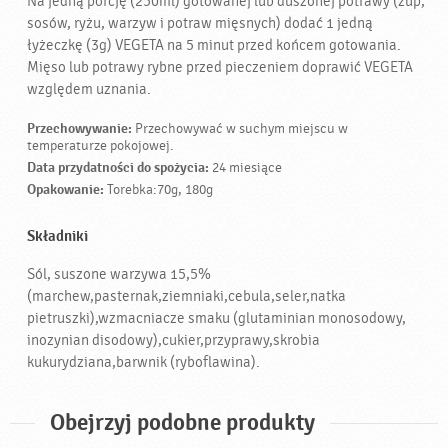
Na jedną porcję (250ml) gotowanej lub duszonej potrawy (zup,
sosów, ryżu, warzyw i potraw mięsnych) dodać 1 jedną
łyżeczkę (3g) VEGETA na 5 minut przed końcem gotowania.
Mięso lub potrawy rybne przed pieczeniem doprawić VEGETA
względem uznania.
Przechowywanie:
Przechowywać w suchym miejscu w
temperaturze pokojowej.
Data przydatności do spożycia:
24 miesiące
Opakowanie:
Torebka:70g, 180g
Składniki
Sól, suszone warzywa 15,5%
(marchew,pasternak,ziemniaki,cebula,seler,natka
pietruszki),wzmacniacze smaku (glutaminian monosodowy,
inozynian disodowy),cukier,przyprawy,skrobia
kukurydziana,barwnik (ryboflawina).
Obejrzyj podobne produkty