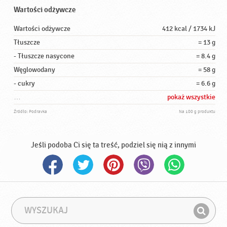
Wartości odżywcze
Wartości odżywcze
412 kcal / 1734 kJ
Tłuszcze
= 13 g
- Tłuszcze nasycone
= 8.4 g
Węglowodany
= 58 g
- cukry
= 6.6 g
…
pokaż wszystkie
Źródło: Podravka
Na 100 g produktu
Jeśli podoba Ci się ta treść, podziel się nią z innymi
W
F
y
r
Z