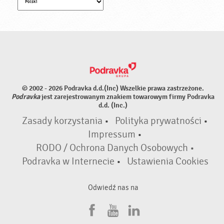
© 2002 - 2026 Podravka d.d.(Inc) Wszelkie prawa zastrzeżone.
Podravka
jest zarejestrowanym znakiem towarowym firmy Podravka
d.d. (Inc.)
Zasady korzystania
•
Polityka prywatności
•
Impressum
•
RODO / Ochrona Danych Osobowych •
Podravka w Internecie
•
Ustawienia Cookies
Odwiedź nas na
F
Y
L