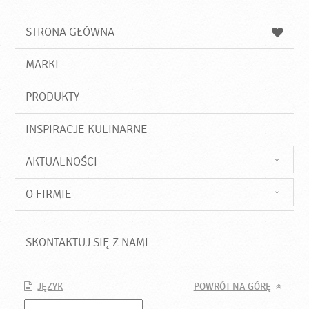
s
a
n
z
z
u
a
a
STRONA GŁÓWNA
k
j
a
d
j
MARKI
ź
PRODUKTY
INSPIRACJE KULINARNE
AKTUALNOŚCI
O FIRMIE
SKONTAKTUJ SIĘ Z NAMI
JĘZYK
POWRÓT NA GÓRĘ