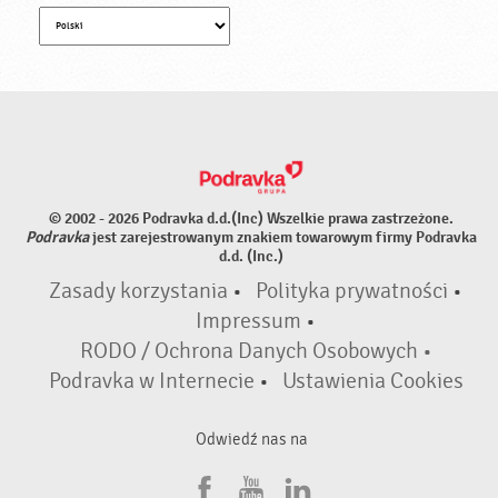
© 2002 - 2026 Podravka d.d.(Inc) Wszelkie prawa zastrzeżone.
Podravka
jest zarejestrowanym znakiem towarowym firmy Podravka
d.d. (Inc.)
Zasady korzystania
•
Polityka prywatności
•
Impressum
•
RODO / Ochrona Danych Osobowych •
Podravka w Internecie
•
Ustawienia Cookies
Odwiedź nas na
F
Y
L