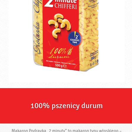
100% pszenicy durum
Makaron Podravka „2 minuty” to makaron typu włoskiego –