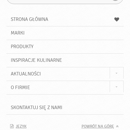
y
r
Z
s
a
n
z
z
u
a
a
STRONA GŁÓWNA
k
j
a
d
j
MARKI
ź
PRODUKTY
INSPIRACJE KULINARNE
AKTUALNOŚCI
O FIRMIE
SKONTAKTUJ SIĘ Z NAMI
JĘZYK
POWRÓT NA GÓRĘ