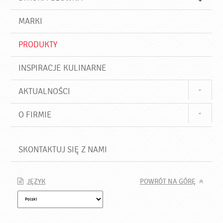
k
j
a
d
j
MARKI
ź
PRODUKTY
INSPIRACJE KULINARNE
AKTUALNOŚCI
O FIRMIE
SKONTAKTUJ SIĘ Z NAMI
JĘZYK
POWRÓT NA GÓRĘ