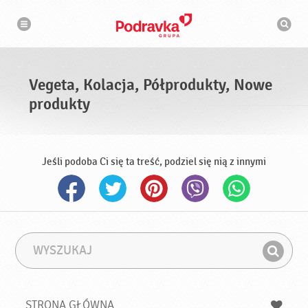
N
W
a
y
w
s
i
g
z
a
u
c
k
j
i
a
Vegeta, Kolacja, Półprodukty, Nowe
w
a
produkty
r
k
a
Jeśli podoba Ci się ta treść, podziel się nią z innymi
W
F
y
r
Z
s
a
n
z
z
u
a
a
STRONA GŁÓWNA