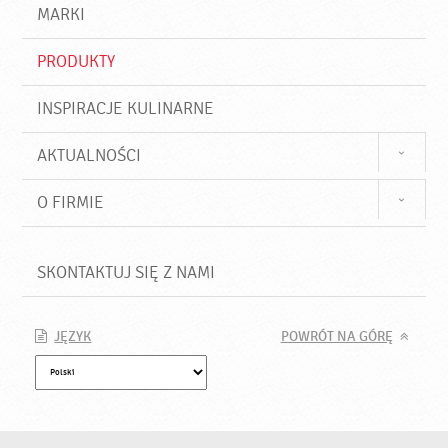
d
j
MARKI
ź
PRODUKTY
INSPIRACJE KULINARNE
AKTUALNOŚCI
O FIRMIE
SKONTAKTUJ SIĘ Z NAMI
JĘZYK
POWRÓT NA GÓRĘ