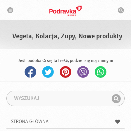
N
W
a
y
w
s
i
g
z
a
u
c
k
j
i
a
Vegeta, Kolacja, Zupy, Nowe produkty
w
a
r
k
a
Jeśli podoba Ci się ta treść, podziel się nią z innymi
W
F
y
r
Z
s
a
n
z
z
u
a
a
STRONA GŁÓWNA
k
j
a