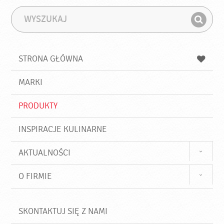
W
F
y
r
Z
s
a
n
z
z
u
a
a
STRONA GŁÓWNA
k
j
a
d
j
MARKI
ź
PRODUKTY
INSPIRACJE KULINARNE
AKTUALNOŚCI
O FIRMIE
SKONTAKTUJ SIĘ Z NAMI