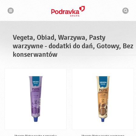
N
W
a
y
w
s
i
g
z
a
u
c
k
j
i
a
Vegeta, Obiad, Warzywa, Pasty
w
a
warzywne - dodatki do dań, Gotowy, Bez
r
k
konserwantów
a