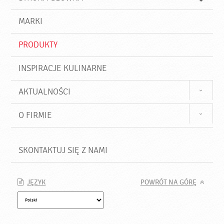
k
j
a
d
j
MARKI
ź
PRODUKTY
INSPIRACJE KULINARNE
AKTUALNOŚCI
O FIRMIE
SKONTAKTUJ SIĘ Z NAMI
JĘZYK
POWRÓT NA GÓRĘ