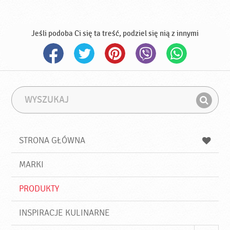
Jeśli podoba Ci się ta treść, podziel się nią z innymi
W
F
y
r
Z
s
a
n
z
z
u
a
a
STRONA GŁÓWNA
k
j
a
d
j
MARKI
ź
PRODUKTY
INSPIRACJE KULINARNE