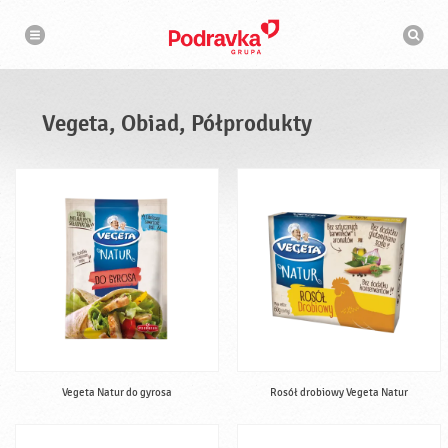
N
W
a
y
w
s
i
g
z
a
u
c
k
j
i
a
Vegeta, Obiad, Półprodukty
w
a
r
k
a
Vegeta Natur do gyrosa
Rosół drobiowy Vegeta Natur