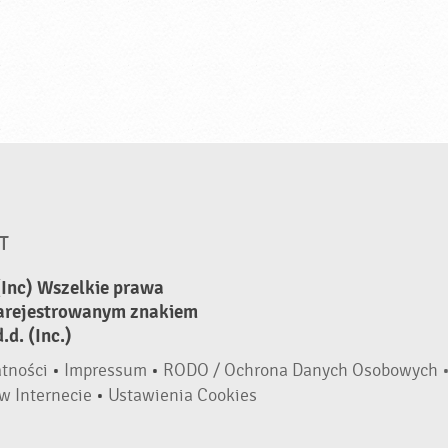
T
(Inc) Wszelkie prawa
zarejestrowanym znakiem
d. (Inc.)
atności
•
Impressum
•
RODO / Ochrona Danych Osobowych 
w Internecie
•
Ustawienia Cookies