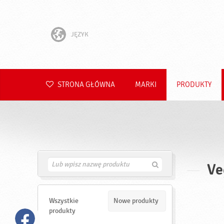
JĘZYK
English
Hrvatski
STRONA GŁÓWNA
MARKI
PRODUKTY
Slovenščina
Čeština
Slovenčina
Ve
Z
Română
n
a
Deutsch
j
d
Wszystkie
Nowe produkty
ź
produkty