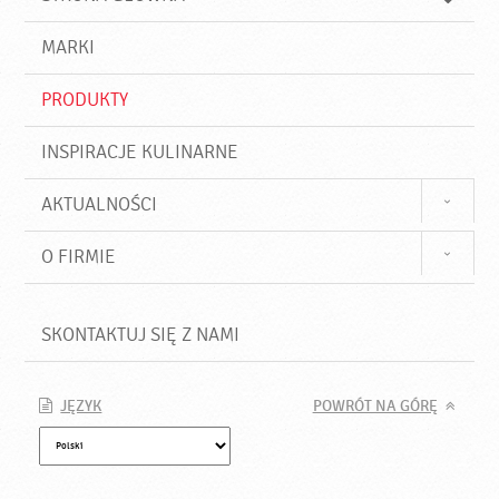
k
j
a
d
j
MARKI
ź
PRODUKTY
INSPIRACJE KULINARNE
AKTUALNOŚCI
O FIRMIE
SKONTAKTUJ SIĘ Z NAMI
JĘZYK
POWRÓT NA GÓRĘ