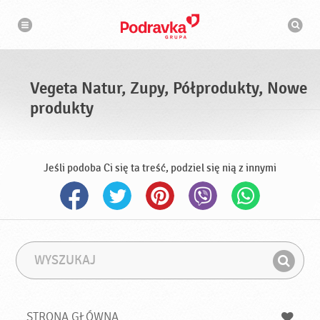
N
W
a
y
w
s
i
g
z
a
u
c
k
j
i
a
Vegeta Natur, Zupy, Półprodukty, Nowe
w
a
produkty
r
k
a
Jeśli podoba Ci się ta treść, podziel się nią z innymi
W
F
y
r
Z
s
a
n
z
z
u
a
a
STRONA GŁÓWNA