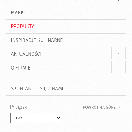
k
j
a
d
j
MARKI
ź
PRODUKTY
INSPIRACJE KULINARNE
AKTUALNOŚCI
O FIRMIE
SKONTAKTUJ SIĘ Z NAMI
JĘZYK
POWRÓT NA GÓRĘ