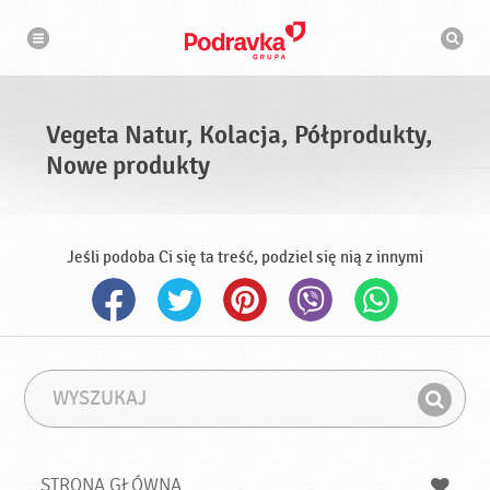
N
W
a
y
w
s
i
g
z
a
u
c
k
j
i
a
Vegeta Natur, Kolacja, Półprodukty,
w
a
Nowe produkty
r
k
a
Jeśli podoba Ci się ta treść, podziel się nią z innymi
W
F
y
r
Z
s
a
n
z
z
u
a
a
STRONA GŁÓWNA