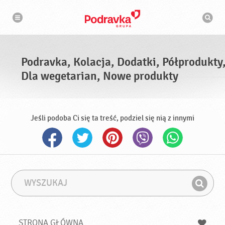
N
W
a
y
w
s
i
g
z
a
u
c
k
j
i
a
Podravka, Kolacja, Dodatki, Półprodukty
w
a
Dla wegetarian, Nowe produkty
r
k
a
Jeśli podoba Ci się ta treść, podziel się nią z innymi
W
F
y
r
Z
s
a
n
z
z
u
a
a
STRONA GŁÓWNA