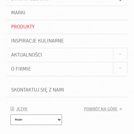
k
j
a
d
j
MARKI
ź
PRODUKTY
INSPIRACJE KULINARNE
AKTUALNOŚCI
O FIRMIE
SKONTAKTUJ SIĘ Z NAMI
JĘZYK
POWRÓT NA GÓRĘ