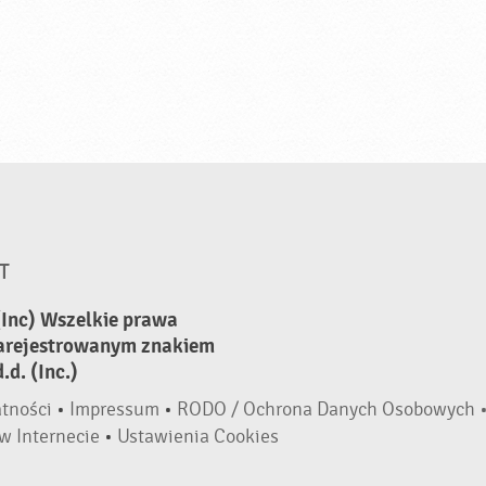
T
(Inc) Wszelkie prawa
zarejestrowanym znakiem
d. (Inc.)
atności
•
Impressum
•
RODO / Ochrona Danych Osobowych 
w Internecie
•
Ustawienia Cookies