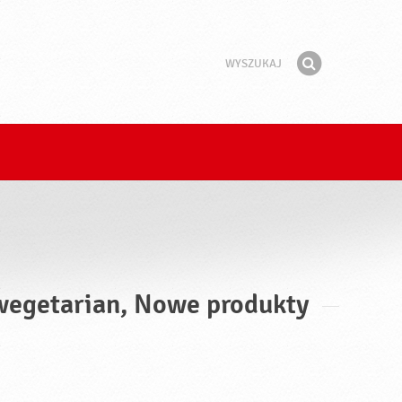
Wyszukaj
Fraza
Znajdź
 wegetarian, Nowe produkty