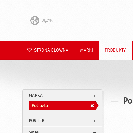
JĘZYK
English
Hrvatski
STRONA GŁÓWNA
MARKI
PRODUKTY
Slovenščina
Čeština
Slovenčina
MARKA
Po
Română
Podravka
Deutsch
POSILEK
SMAK