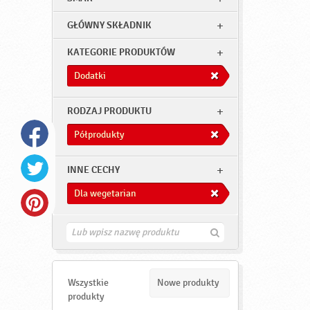
GŁÓWNY SKŁADNIK
KATEGORIE PRODUKTÓW
Dodatki
RODZAJ PRODUKTU
Półprodukty
INNE CECHY
Dla wegetarian
Z
n
a
j
d
Wszystkie
Nowe produkty
ź
produkty