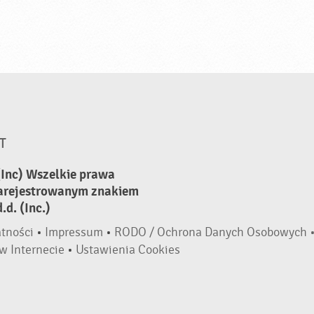
T
(Inc) Wszelkie prawa
zarejestrowanym znakiem
d. (Inc.)
atności
•
Impressum
•
RODO / Ochrona Danych Osobowych 
w Internecie
•
Ustawienia Cookies