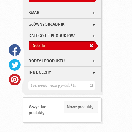
SMAK
GŁÓWNY SKŁADNIK
KATEGORIE PRODUKTÓW
Dodatki
RODZAJ PRODUKTU
INNE CECHY
Z
n
a
j
d
Wszystkie
Nowe produkty
ź
produkty