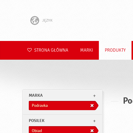
JĘZYK
English
Hrvatski
STRONA GŁÓWNA
MARKI
PRODUKTY
Slovenščina
Čeština
Slovenčina
MARKA
Po
Română
Podravka
Deutsch
POSILEK
Obiad