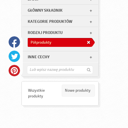
GŁÓWNY SKŁADNIK
KATEGORIE PRODUKTÓW
RODZAJ PRODUKTU
Półprodukty
INNE CECHY
Z
n
a
j
d
Wszystkie
Nowe produkty
ź
produkty