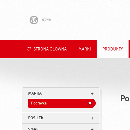
JĘZYK
English
Hrvatski
STRONA GŁÓWNA
MARKI
PRODUKTY
Slovenščina
Čeština
Slovenčina
MARKA
Po
Română
Podravka
Deutsch
POSILEK
SMAK