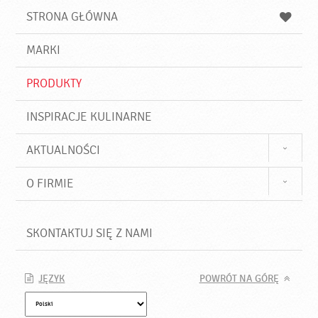
u
a
a
STRONA GŁÓWNA
k
j
a
d
j
MARKI
ź
PRODUKTY
INSPIRACJE KULINARNE
AKTUALNOŚCI
O FIRMIE
SKONTAKTUJ SIĘ Z NAMI
JĘZYK
POWRÓT NA GÓRĘ