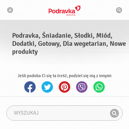
N
W
a
y
w
s
i
g
z
a
u
c
k
j
i
a
Podravka, Śniadanie, Słodki, Miód,
w
a
Dodatki, Gotowy, Dla wegetarian, Nowe
r
k
produkty
a
Jeśli podoba Ci się ta treść, podziel się nią z innymi
W
F
y
r
Z
s
a
n
z
z