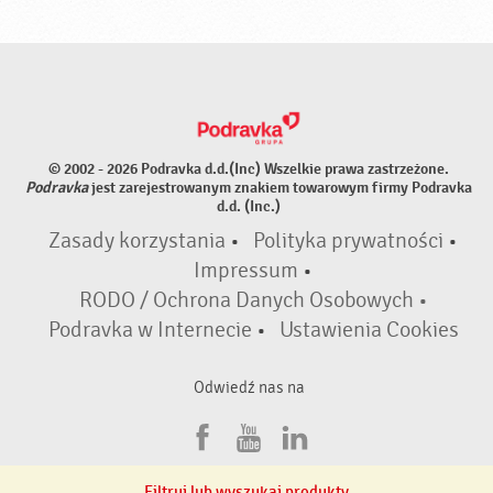
© 2002 - 2026 Podravka d.d.(Inc) Wszelkie prawa zastrzeżone.
Podravka
jest zarejestrowanym znakiem towarowym firmy Podravka
d.d. (Inc.)
Zasady korzystania
•
Polityka prywatności
•
Impressum
•
RODO / Ochrona Danych Osobowych •
Podravka w Internecie
•
Ustawienia Cookies
Odwiedź nas na
F
Y
L
a
o
i
Filtruj lub wyszukaj produkty