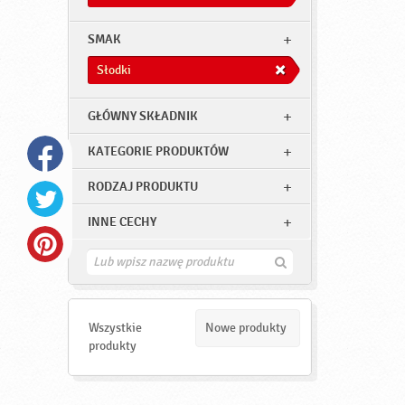
SMAK
Słodki
GŁÓWNY SKŁADNIK
KATEGORIE PRODUKTÓW
RODZAJ PRODUKTU
INNE CECHY
Z
n
a
j
d
Wszystkie
Nowe produkty
ź
produkty