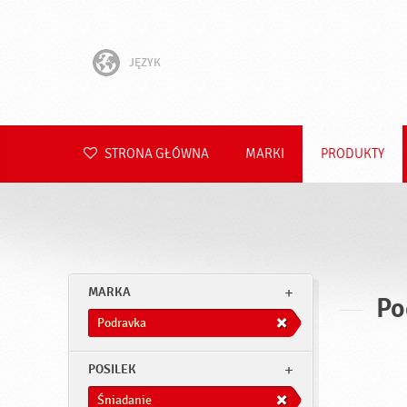
JĘZYK
English
Hrvatski
STRONA GŁÓWNA
MARKI
PRODUKTY
Slovenščina
Čeština
Slovenčina
MARKA
Po
Română
Podravka
Deutsch
POSILEK
Śniadanie