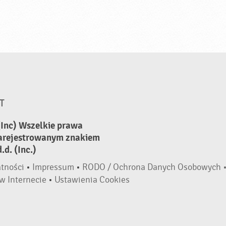
T
(Inc) Wszelkie prawa
zarejestrowanym znakiem
d. (Inc.)
atności
•
Impressum
•
RODO / Ochrona Danych Osobowych 
w Internecie
•
Ustawienia Cookies