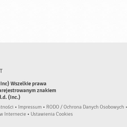
T
(Inc) Wszelkie prawa
zarejestrowanym znakiem
d. (Inc.)
atności
•
Impressum
•
RODO / Ochrona Danych Osobowych 
w Internecie
•
Ustawienia Cookies