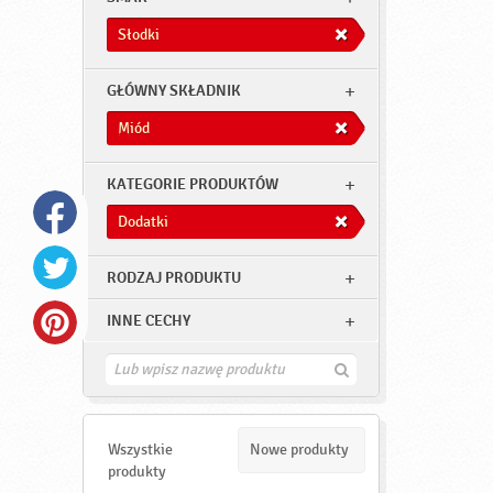
Słodki
GŁÓWNY SKŁADNIK
Miód
KATEGORIE PRODUKTÓW
Dodatki
RODZAJ PRODUKTU
INNE CECHY
Z
n
a
j
d
Wszystkie
Nowe produkty
ź
produkty