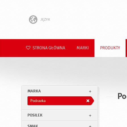
JĘZYK
English
Hrvatski
STRONA GŁÓWNA
MARKI
PRODUKTY
Slovenščina
Čeština
Slovenčina
MARKA
Po
Română
Podravka
Deutsch
POSILEK
SMAK