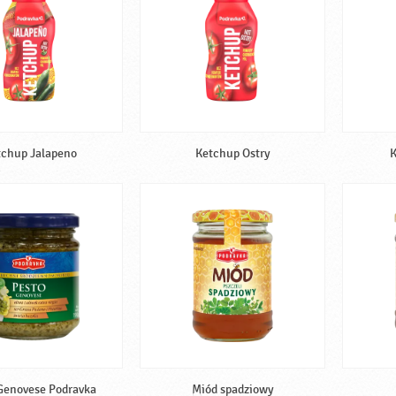
tchup Jalapeno
Ketchup Ostry
K
Genovese Podravka
Miód spadziowy