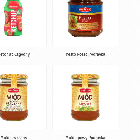
etchup Łagodny
Pesto Rosso Podravka
Miód gryczany
Miód lipowy Podravka