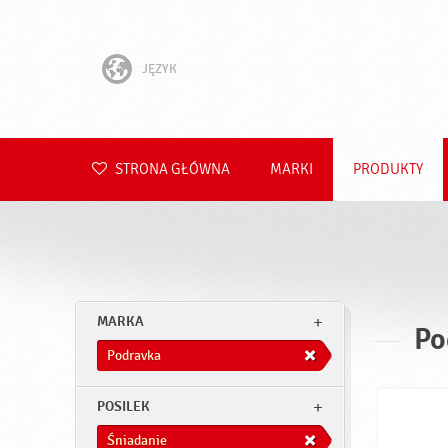
JĘZYK
English
Hrvatski
STRONA GŁÓWNA
MARKI
PRODUKTY
Slovenščina
Čeština
Slovenčina
MARKA
Po
Română
Podravka
Deutsch
POSILEK
Śniadanie