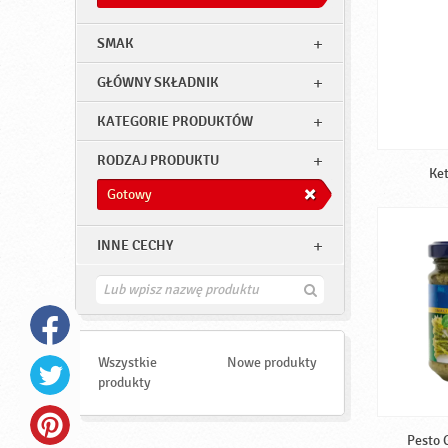
SMAK
GŁÓWNY SKŁADNIK
KATEGORIE PRODUKTÓW
RODZAJ PRODUKTU
Ke
Gotowy
INNE CECHY
Z
n
a
j
d
Wszystkie
Nowe produkty
ź
produkty
Pesto 