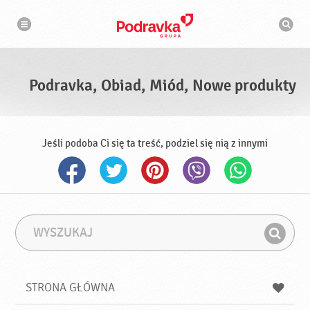
N
W
a
y
w
s
i
g
z
a
u
c
k
j
i
a
Podravka, Obiad, Miód, Nowe produkty
w
a
r
k
a
Jeśli podoba Ci się ta treść, podziel się nią z innymi
W
F
y
r
Z
s
a
n
z
z
u
a
a
STRONA GŁÓWNA
k
j
a