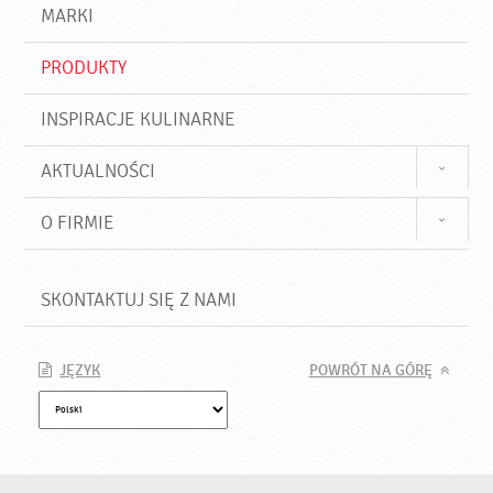
d
j
MARKI
ź
PRODUKTY
INSPIRACJE KULINARNE
AKTUALNOŚCI
O FIRMIE
SKONTAKTUJ SIĘ Z NAMI
JĘZYK
POWRÓT NA GÓRĘ