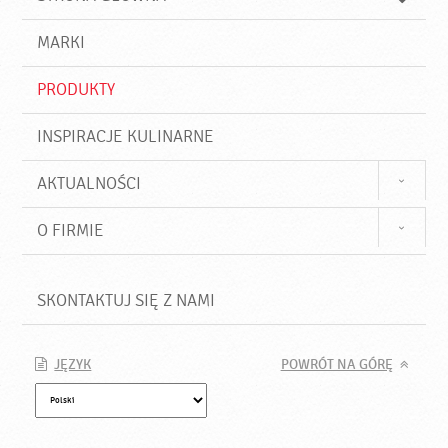
k
j
a
d
j
MARKI
ź
PRODUKTY
INSPIRACJE KULINARNE
AKTUALNOŚCI
O FIRMIE
SKONTAKTUJ SIĘ Z NAMI
JĘZYK
POWRÓT NA GÓRĘ