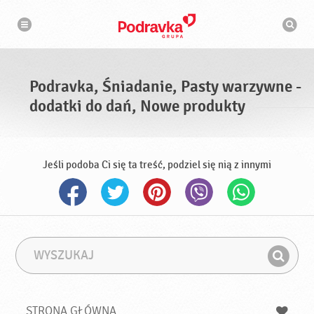
N
W
a
y
w
s
i
g
z
a
u
c
k
j
i
a
Podravka, Śniadanie, Pasty warzywne -
w
a
dodatki do dań, Nowe produkty
r
k
a
Jeśli podoba Ci się ta treść, podziel się nią z innymi
W
F
y
r
Z
s
a
n
z
z
u
a
a
STRONA GŁÓWNA