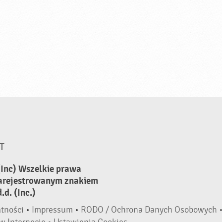
T
(Inc) Wszelkie prawa
zarejestrowanym znakiem
d. (Inc.)
atności
•
Impressum
•
RODO / Ochrona Danych Osobowych 