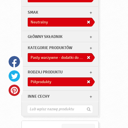
SMAK
Neutralny
GŁÓWNY SKŁADNIK
KATEGORIE PRODUKTÓW
Pasty warzywne - dodatki do dań
RODZAJ PRODUKTU
Półprodukty
INNE CECHY
Z
n
a
j