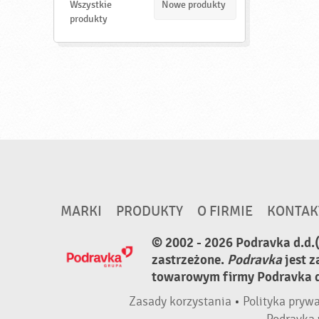
d
Wszystkie
Nowe produkty
ź
produkty
MARKI
PRODUKTY
O FIRMIE
KONTAK
© 2002 - 2026 Podravka d.d.
zastrzeżone.
Podravka
jest 
towarowym firmy Podravka d.
Zasady korzystania
•
Polityka pryw