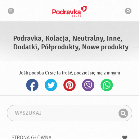
N
W
a
y
w
s
i
g
z
a
u
c
k
j
i
a
Podravka, Kolacja, Neutralny, Inne,
w
a
Dodatki, Półprodukty, Nowe produkty
r
k
a
Jeśli podoba Ci się ta treść, podziel się nią z innymi
W
F
y
r
Z
s
a
n
z
z
u
a
a
STRONA GŁÓWNA