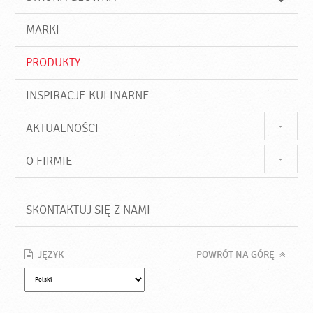
k
j
a
d
j
MARKI
ź
PRODUKTY
INSPIRACJE KULINARNE
AKTUALNOŚCI
O FIRMIE
SKONTAKTUJ SIĘ Z NAMI
JĘZYK
POWRÓT NA GÓRĘ