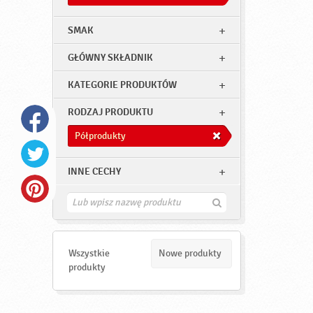
SMAK
GŁÓWNY SKŁADNIK
KATEGORIE PRODUKTÓW
RODZAJ PRODUKTU
Półprodukty
INNE CECHY
Z
n
a
j
d
Wszystkie
Nowe produkty
ź
produkty