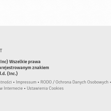
T
(Inc) Wszelkie prawa
zarejestrowanym znakiem
d. (Inc.)
atności
•
Impressum
•
RODO / Ochrona Danych Osobowych 
w Internecie
•
Ustawienia Cookies