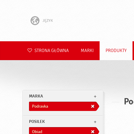
JĘZYK
English
Hrvatski
STRONA GŁÓWNA
MARKI
PRODUKTY
Slovenščina
Čeština
Slovenčina
MARKA
Po
Română
Podravka
Deutsch
POSILEK
Obiad