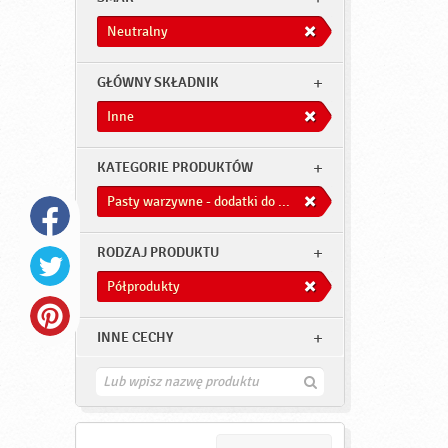
Neutralny
GŁÓWNY SKŁADNIK
Inne
KATEGORIE PRODUKTÓW
Pasty warzywne - dodatki do dań
RODZAJ PRODUKTU
Półprodukty
INNE CECHY
Z
n
a
j