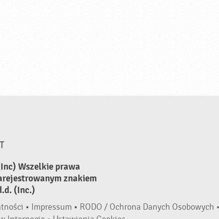
T
(Inc) Wszelkie prawa
zarejestrowanym znakiem
d. (Inc.)
atności
•
Impressum
•
RODO / Ochrona Danych Osobowych 