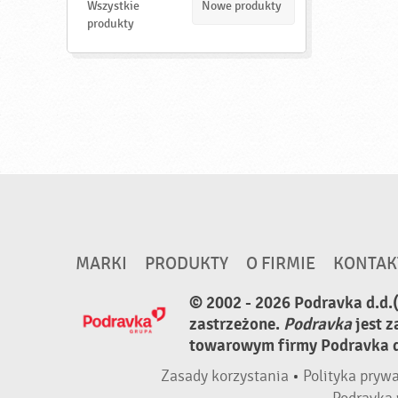
d
Wszystkie
Nowe produkty
ź
produkty
MARKI
PRODUKTY
O FIRMIE
KONTAK
© 2002 - 2026 Podravka d.d.
zastrzeżone.
Podravka
jest 
towarowym firmy Podravka d.
Zasady korzystania
•
Polityka pryw