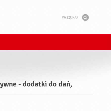
Wyszukaj
Fraza
Znajdź
zywne - dodatki do dań,