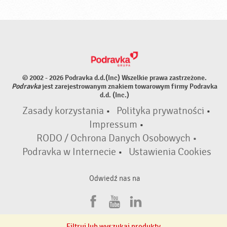
© 2002 - 2026 Podravka d.d.(Inc) Wszelkie prawa zastrzeżone.
Podravka
jest zarejestrowanym znakiem towarowym firmy Podravka
d.d. (Inc.)
Zasady korzystania
•
Polityka prywatności
•
Impressum
•
RODO / Ochrona Danych Osobowych •
Podravka w Internecie
•
Ustawienia Cookies
Odwiedź nas na
F
Y
L
a
o
i
Filtruj lub wyszukaj produkty