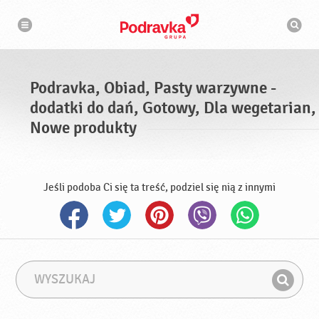
N
W
a
y
w
s
i
g
z
a
u
c
k
j
i
a
Podravka, Obiad, Pasty warzywne -
w
a
dodatki do dań, Gotowy, Dla wegetarian,
r
k
Nowe produkty
a
Jeśli podoba Ci się ta treść, podziel się nią z innymi
W
F
y
r
Z
s
a
n
z
z