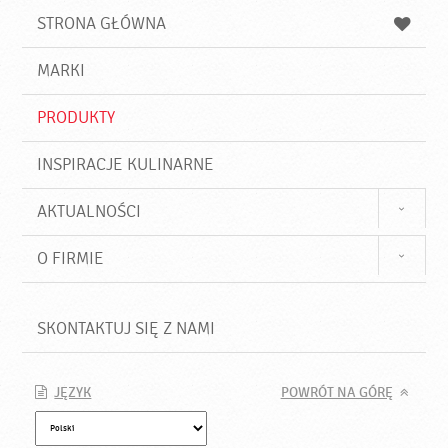
u
a
a
STRONA GŁÓWNA
k
j
a
d
j
MARKI
ź
PRODUKTY
INSPIRACJE KULINARNE
AKTUALNOŚCI
O FIRMIE
SKONTAKTUJ SIĘ Z NAMI
JĘZYK
POWRÓT NA GÓRĘ