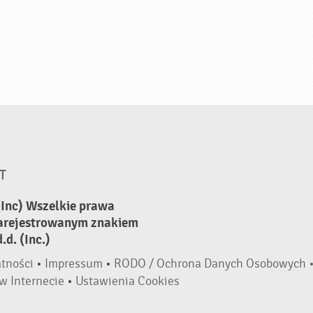
T
(Inc) Wszelkie prawa
zarejestrowanym znakiem
d. (Inc.)
atności
•
Impressum
•
RODO / Ochrona Danych Osobowych 
w Internecie
•
Ustawienia Cookies