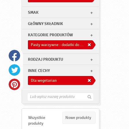
SMAK
GŁÓWNY SKŁADNIK
KATEGORIE PRODUKTÓW
Pasty warzywne - dodatki do dań
RODZAJ PRODUKTU
INNE CECHY
Dla wegetarian
Z
n
a
j
d
Wszystkie
Nowe produkty
ź
produkty