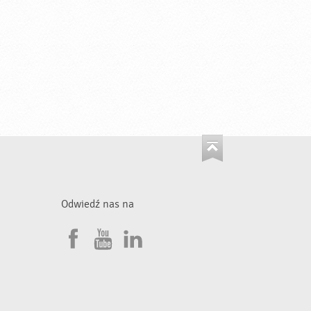
Odwiedź nas na
F
Y
L
a
o
i
•