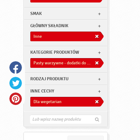
SMAK
GŁÓWNY SKŁADNIK
Inne
KATEGORIE PRODUKTÓW
Pasty warzywne - dodatki do dań
RODZAJ PRODUKTU
INNE CECHY
Dla wegetarian
Z
n
a
j