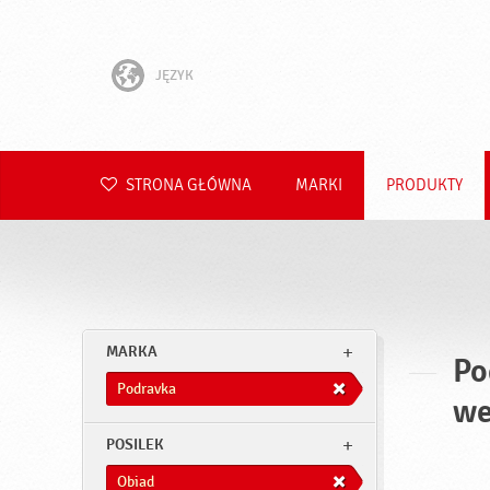
JĘZYK
English
Hrvatski
STRONA GŁÓWNA
MARKI
PRODUKTY
Slovenščina
Čeština
Slovenčina
MARKA
Po
Română
Podravka
we
Deutsch
POSILEK
Obiad