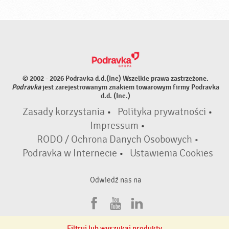
© 2002 - 2026 Podravka d.d.(Inc) Wszelkie prawa zastrzeżone.
Podravka
jest zarejestrowanym znakiem towarowym firmy Podravka
d.d. (Inc.)
Zasady korzystania
•
Polityka prywatności
•
Impressum
•
RODO / Ochrona Danych Osobowych •
Podravka w Internecie
•
Ustawienia Cookies
Odwiedź nas na
F
Y
L
a
o
i
Filtruj lub wyszukaj produkty