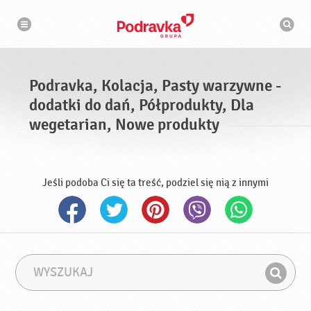
N
W
a
y
w
s
i
g
z
a
u
c
k
j
i
a
Podravka, Kolacja, Pasty warzywne -
w
a
dodatki do dań, Półprodukty, Dla
r
k
wegetarian, Nowe produkty
a
Jeśli podoba Ci się ta treść, podziel się nią z innymi
W
F
y
r
Z
s
a
n
z
z