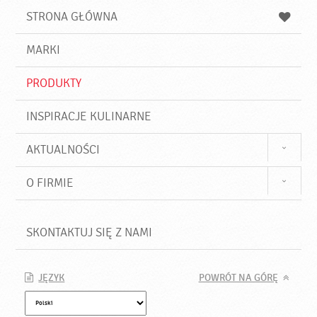
u
a
a
STRONA GŁÓWNA
k
j
a
d
j
MARKI
ź
PRODUKTY
INSPIRACJE KULINARNE
AKTUALNOŚCI
O FIRMIE
SKONTAKTUJ SIĘ Z NAMI
JĘZYK
POWRÓT NA GÓRĘ